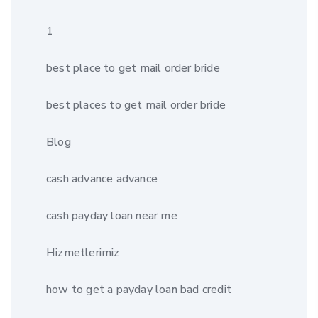
1
best place to get mail order bride
best places to get mail order bride
Blog
cash advance advance
cash payday loan near me
Hizmetlerimiz
how to get a payday loan bad credit