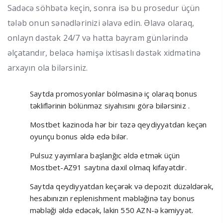
Sadəcə söhbətə keçin, sonra isə bu prosedur üçün
tələb onun sənədlərinizi əlavə edin. Əlavə olaraq,
onlayn dəstək 24/7 və hətta bayram günlərində
əlçatandır, beləcə həmişə ixtisaslı dəstək xidmətinə
arxayın ola bilərsiniz.
Saytda promosyonlar bölməsinə iç olaraq bonus
təkliflərinin bölünməz siyahısını görə bilərsiniz .
Mostbet kazinoda hər bir təzə qeydiyyatdan keçən
oyunçu bonus əldə edə bilər.
Pulsuz yayımlara başlanğıc əldə etmək üçün
Mostbet-AZ91 saytına daxil olmaq kifayətdir.
Saytda qeydiyyatdan keçərək və depozit düzəldərək,
hesabınızın replenishment məbləğinə tay bonus
məbləği əldə edəcək, lakin 550 AZN-ə kəmiyyət.