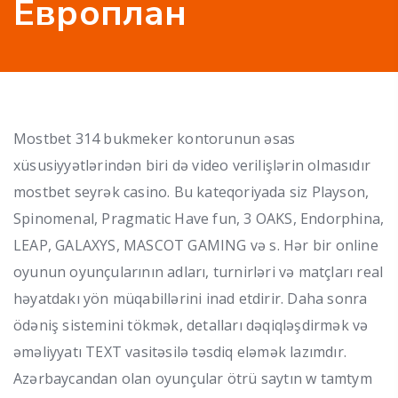
Европлан
Mostbet 314 bukmeker kontorunun əsas
xüsusiyyətlərindən biri də video verilişlərin olmasıdır
mostbet seyrək casino. Bu kateqoriyada siz Playson,
Spinomenal, Pragmatic Have fun, 3 OAKS, Endorphina,
LEAP, GALAXYS, MASCOT GAMING və s. Hər bir online
oyunun oyunçularının adları, turnirləri və matçları real
həyatdakı yön müqabillərini inad etdirir. Daha sonra
ödəniş sistemini tökmək, detalları dəqiqləşdirmək və
əməliyyatı TEXT vasitəsilə təsdiq eləmək lazımdır.
Azərbaycandan olan oyunçular ötrü saytın w tamtym