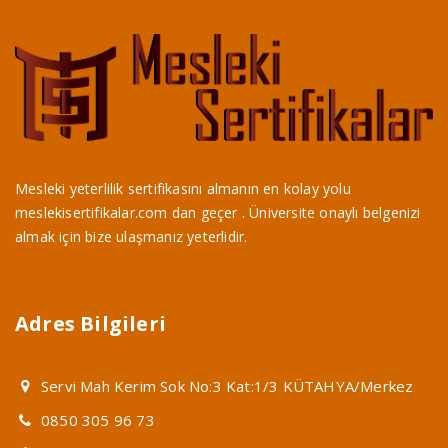
Mesleki yeterlilik sertifikasını almanın en kolay yolu
meslekisertifikalar.com dan geçer . Üniversite onaylı belgenizi
almak için bize ulaşmanız yeterlidir.
Adres Bilgileri
Servi Mah Kerim Sok No:3 Kat:1/3 KÜTAHYA/Merkez
0850 305 96 73