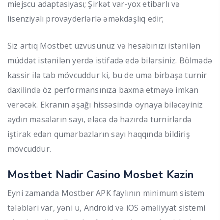
miejscu adaptasiyası; Şirkət var-yox etibarlı və
lisenziyalı provayderlərlə əməkdaşlıq edir;
Siz artıq Mostbet üzvüsünüz və hesabınızı istənilən
müddət istənilən yerdə istifadə edə bilərsiniz. Bölmədə
kassir ilə tab mövcuddur ki, bu de uma birbaşa turnir
daxilində öz performansınıza baxma etməyə imkan
verəcək. Ekranın aşağı hissəsində oynaya biləcəyiniz
aydın masaların sayı, eləcə də hazırda turnirlərdə
iştirak edən qumarbazların sayı haqqında bildiriş
mövcuddur.
Mostbet Nadir Casino Mosbet Kazin
Eyni zamanda Mostber APK faylının minimum sistem
tələbləri var, yəni u, Android və iOS əməliyyat sistemi