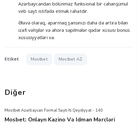
Azərbaycandan bölünməz funksional bir cahanşümul
veb sayt istifadə etmək rahatdır.
Əlavə olaraq, aparmaq şansınızı daha da artıra bilən
izafi vəhşilər və ahora səpilmələr qədər xüsusi bonus
xüsusiyyətləri va.
Etiket
Mostbet
Mostbet AZ
Diğer
Mostbet Azərbaycan Formal Saytı Iti Qeydiyyat - 140
Mosbet: Onlayn Kazino Və Idman Mərcləri