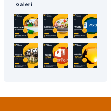
Galeri