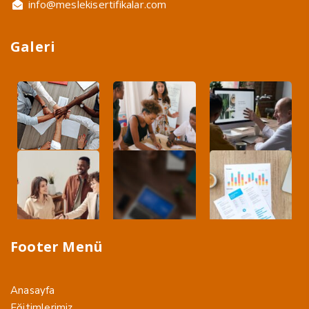
info@meslekisertifikalar.com
Galeri
Footer Menü
Anasayfa
Eğitimlerimiz