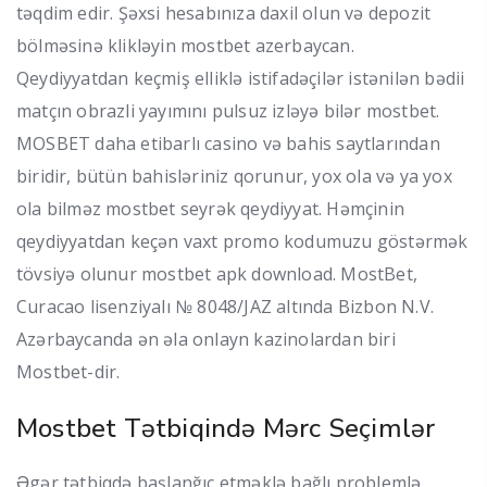
təqdim edir. Şəxsi hesabınıza daxil olun və depozit
bölməsinə klikləyin mostbet azerbaycan.
Qeydiyyatdan keçmiş elliklə istifadəçilər istənilən bədii
matçın obrazli yayımını pulsuz izləyə bilər mostbet.
MOSBET daha etibarlı casino və bahis saytlarından
biridir, bütün bahisləriniz qorunur, yox ola və ya yox
ola bilməz mostbet seyrək qeydiyyat. Həmçinin
qeydiyyatdan keçən vaxt promo kodumuzu göstərmək
tövsiyə olunur mostbet apk download. MostBet,
Curacao lisenziyalı № 8048/JAZ altında Bizbon N.V.
Azərbaycanda ən əla onlayn kazinolardan biri
Mostbet-dir.
Mostbet Tətbiqində Mərc Seçimlər
Əgər tətbiqdə başlanğıc etməklə bağlı problemlə