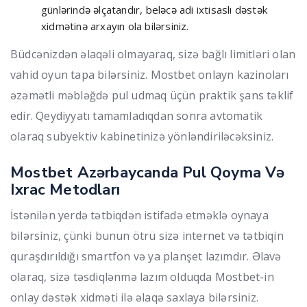
günlərində əlçatandır, beləcə adi ixtisaslı dəstək
xidmətinə arxayın ola bilərsiniz.
Büdcənizdən əlaqəli olmayaraq, sizə bağlı limitləri olan
vahid oyun tapa bilərsiniz. Mostbet onlayn kazinoları
əzəmətli məbləğdə pul udmaq üçün praktik şans təklif
edir. Qeydiyyatı tamamladıqdan sonra avtomatik
olaraq subyektiv kabinetinizə yönləndiriləcəksiniz.
Mostbet Azərbaycanda Pul Qoyma Və
Ixrac Metodları
İstənilən yerdə tətbiqdən istifadə etməklə oynaya
bilərsiniz, çünki bunun ötrü sizə internet və tətbiqin
quraşdırıldığı smartfon və ya planşet lazımdır. Əlavə
olaraq, sizə təsdiqlənmə lazım olduqda Mostbet-in
onlay dəstək xidməti ilə əlaqə saxlaya bilərsiniz.