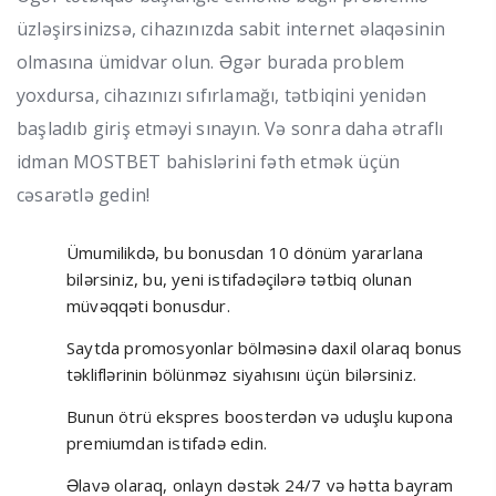
üzləşirsinizsə, cihazınızda sabit internet əlaqəsinin
olmasına ümidvar olun. Əgər burada problem
yoxdursa, cihazınızı sıfırlamağı, tətbiqini yenidən
başladıb giriş etməyi sınayın. Və sonra daha ətraflı
idman MOSTBET bahislərini fəth etmək üçün
cəsarətlə gedin!
Ümumilikdə, bu bonusdan 10 dönüm yararlana
bilərsiniz, bu, yeni istifadəçilərə tətbiq olunan
müvəqqəti bonusdur.
Saytda promosyonlar bölməsinə daxil olaraq bonus
təkliflərinin bölünməz siyahısını üçün bilərsiniz.
Bunun ötrü ekspres boosterdən və uduşlu kupona
premiumdan istifadə edin.
Əlavə olaraq, onlayn dəstək 24/7 və hətta bayram