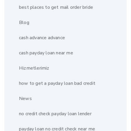
best places to get mail order bride
Blog
cash advance advance
cash payday loan near me
Hizmetlerimiz
how to get a payday loan bad credit
News
no credit check payday loan lender
payday loan no credit check near me