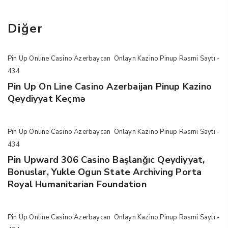
Diğer
Pin Up Online Casino Azerbaycan ️ Onlayn Kazino Pinup Rəsmi Saytı -
434
Pin Up On Line Casino Azerbaijan Pinup Kazino
Qeydiyyat Keçmə
Pin Up Online Casino Azerbaycan ️ Onlayn Kazino Pinup Rəsmi Saytı -
434
Pin Upward 306 Casino Başlanğıc Qeydiyyat,
Bonuslar, Yukle Ogun State Archiving Porta
Royal Humanitarian Foundation
Pin Up Online Casino Azerbaycan ️ Onlayn Kazino Pinup Rəsmi Saytı -