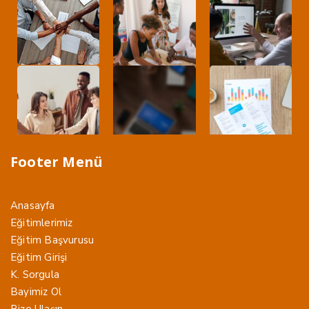
Footer Menü
Anasayfa
Eğitimlerimiz
Eğitim Başvurusu
Eğitim Girişi
K. Sorgula
Bayimiz Ol
Bize Ulaşın