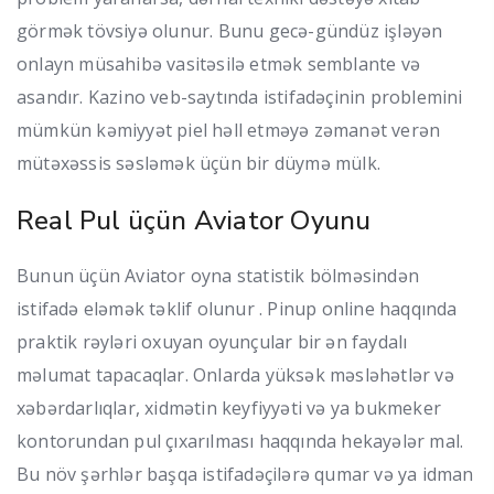
görmək tövsiyə olunur. Bunu gecə-gündüz işləyən
onlayn müsahibə vasitəsilə etmək semblante və
asandır. Kazino veb-saytında istifadəçinin problemini
mümkün kəmiyyət piel həll etməyə zəmanət verən
mütəxəssis səsləmək üçün bir düymə mülk.
Real Pul üçün Aviator Oyunu
Bunun üçün Aviator oyna statistik bölməsindən
istifadə eləmək təklif olunur . Pinup online haqqında
praktik rəyləri oxuyan oyunçular bir ən faydalı
məlumat tapacaqlar. Onlarda yüksək məsləhətlər və
xəbərdarlıqlar, xidmətin keyfiyyəti və ya bukmeker
kontorundan pul çıxarılması haqqında hekayələr mal.
Bu növ şərhlər başqa istifadəçilərə qumar və ya idman