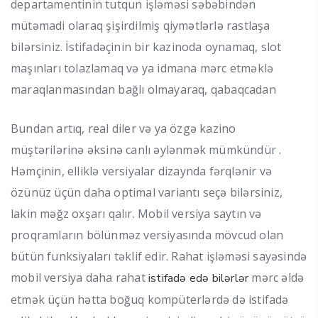
departamentinin tutqun işləməsi səbəbindən
mütəmadi olaraq şişirdilmiş qiymətlərlə rastlaşa
bilərsiniz. İstifadəçinin bir kazinoda oynamaq, slot
maşınları tolazlamaq və ya idmana mərc etməklə
maraqlanmasından bağlı olmayaraq, qabaqcadan
Bundan artıq, real diler və ya özgə kazino
müştərilərinə əksinə canlı əylənmək mümkündür .
Həmçinin, elliklə versiyalar dizaynda fərqlənir və
özünüz üçün daha optimal variantı seçə bilərsiniz,
lakin məğz oxşarı qalır. Mobil versiya saytın və
proqramların bölünməz versiyasında mövcud olan
bütün funksiyaları təklif edir. Rahat işləməsi sayəsində
mobil versiya daha rahat
mərc əldə
istifadə edə bilərlər
etmək üçün hətta boğuq kompüterlərdə də istifadə