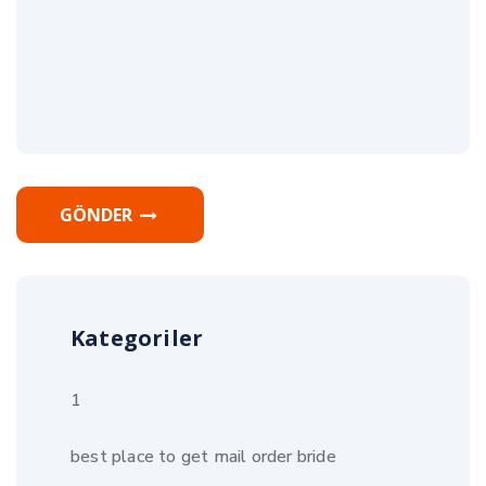
GÖNDER
Kategoriler
1
best place to get mail order bride