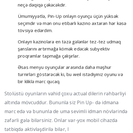
neçə dəqiqə çəkəcəkdir.
Ümumiyyətlə, Pin-Up onlayn oyunçu üçün yüksək
seçimdir və mən onu etibarlı kazino axtaran hər kəsə
tövsiyə edərdim.
Onlayn kazinolara en təzə gələnlər tez-tez udmaq
şanslarını artırmağa kömək edəcək subyektiv
proqramlar tapmağa çalışırlar.
Əsas menyu oyunçular arasında daha məşhur
turnirləri göstərəcək ki, bu weil istədiyiniz oyunu və
bir kliklə mərc qucaq.
Stolüstü oyunların vahid çoxu actual dilerin rəhbərliyi
altında mövcuddur. Bununla siz Pin Up- də idmana
mərc edə və bununla de uma sevimli idman növlərində
zəfərli gələ bilərsiniz. Onlar var-yox mobil cihazda
tətbiqdə aktivləşdirilə bilər, l