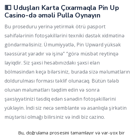
💵 Uduşları Karta Çıxarmaqla Pin Up
Casino-də əməli Pulla Oynayın
Bu proseduru yerinə yetirmək ötrü pasport
səhifələrinin fotoşəkillərini texniki dəstək xidmətinə
göndərməlisiniz. Ümumiyyətlə, Pin Upward yüksək
təəssürat yaradır və işinə” “görə müsbət reytinqə
layiqdir. Siz şəxsi hesabınızdakı şəxsi elan
bölməsindən keçə bilərsiniz, burada sizə məlumatların
doldurulması forması təklif olunacaq. Bütün tələb
olunan məlumatları təqdim edin və sonra
şəxsiyyətinizi təsdiq edən sənədin fotoşəkillərini
yükləyin. İndi siz necə semblante və asanlıqla şirkətin
müştərisi olmağı bilirsiniz və indi biz cazino.
Bu, doğrulama prosesini tamamlayır və var-yox bir