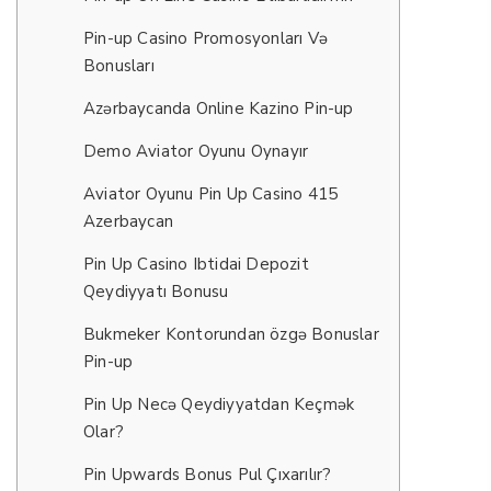
Pin-up Casino Promosyonları Və
Bonusları
Azərbaycanda Online Kazino Pin-up
Demo Aviator Oyunu Oynayır
Aviator Oyunu Pin Up Casino 415
Azerbaycan
Pin Up Casino Ibtidai Depozit
Qeydiyyatı Bonusu
Bukmeker Kontorundan özgə Bonuslar
Pin-up
Pin Up Necə Qeydiyyatdan Keçmək
Olar?
Pin Upwards Bonus Pul Çıxarılır?