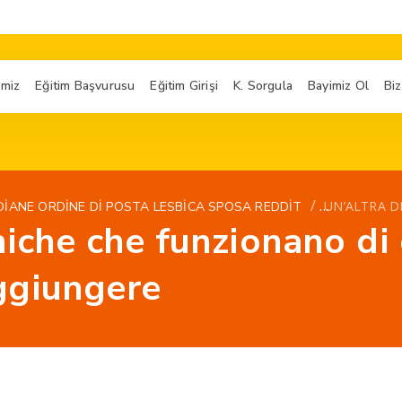
imiz
Eğitim Başvurusu
Eğitim Girişi
K. Sorgula
Bayimiz Ol
Biz
/
UN’ALTRA D
ANE ORDINE DI POSTA LESBICA SPOSA REDDIT
niche che funzionano di 
ggiungere