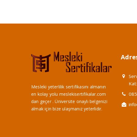
Adres
Ser
Kat
Mesleki yeterlilik sertifikasını almanın
085
en kolay yolu meslekisertifikalar.com
dan geçer . Üniversite onaylı belgenizi
inf
almak için bize ulaşmanız yeterlidir.