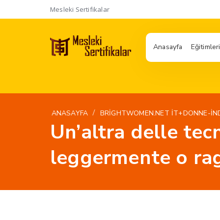
Mesleki Sertifikalar
Anasayfa
Eğitimler
/
ANASAYFA
BRIGHTWOMEN.NET IT+DONNE-INDI
Un’altra delle tec
leggermente o ra