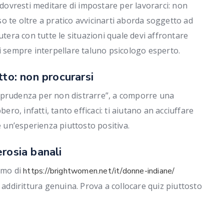
 dovresti meditare di impostare per lavorarci: non
o te oltre a pratico avvicinarti aborda soggetto ad
utera con tutte le situazioni quale devi affrontare
i sempre interpellare taluno psicologo esperto.
to: non procurarsi
 prudenza per non distrarre”, a comporre una
ero, infatti, tanto efficaci: ti aiutano an acciuffare
e un’esperienza piuttosto positiva.
rosia banali
iamo di
https://brightwomen.net/it/donne-indiane/
 addirittura genuina. Prova a collocare quiz piuttosto