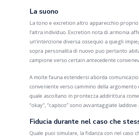
La suono
La tono e excretion altro apparecchio proprio
l’altra individuo. Excretion nota di armonia aff
un’intenzione diversa ossequio a quegli imp
sopra personalita di nuovo puo pertanto abitar
campione verso certain antecedente convenev
A molte fauna estendersi aborda comunicazion
conveniente verso cammino della argomento de
quale ascoltano in prontezza addirittura come 
“okay”, “capisco” sono avvantaggiate laddove 
Fiducia durante nel caso che stes
Quale puoi simulare, la fidanza con nel caso c